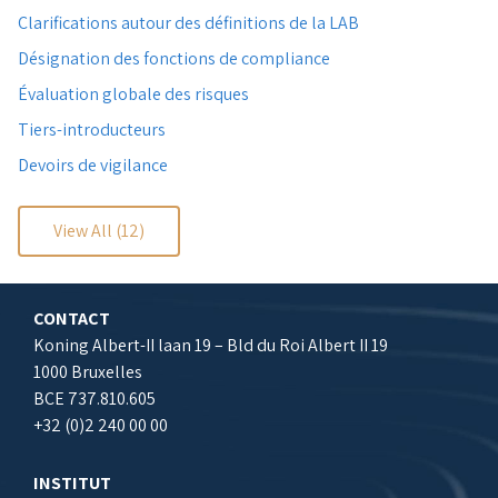
Clarifications autour des définitions de la LAB
Désignation des fonctions de compliance
Évaluation globale des risques
Tiers-introducteurs
Devoirs de vigilance
View All (12)
CONTACT
Koning Albert-II laan 19 – Bld du Roi Albert II 19
1000 Bruxelles
BCE 737.810.605
+32 (0)2 240 00 00
INSTITUT